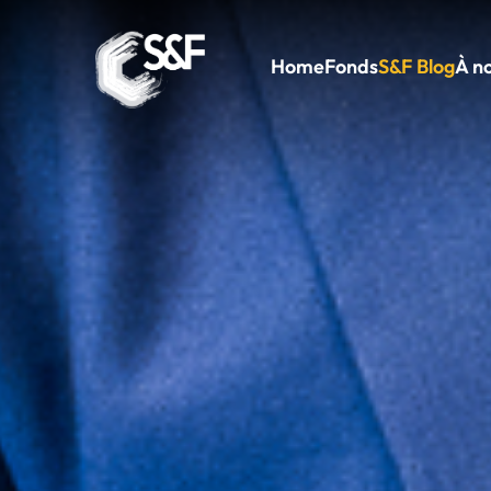
Home
Fonds
S&F Blog
À n